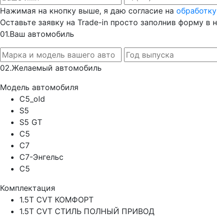
Нажимая на кнопку выше, я даю согласие на
обработку
Оставьте заявку на Trade-in просто заполнив форму в 
0
1.
Ваш автомобиль
0
2.
Желаемый автомобиль
Модель автомобиля
C5_old
S5
S5 GT
C5
C7
C7-Энгельс
C5
Комплектация
1.5T CVT КОМФОРТ
1.5T CVT СТИЛЬ ПОЛНЫЙ ПРИВОД