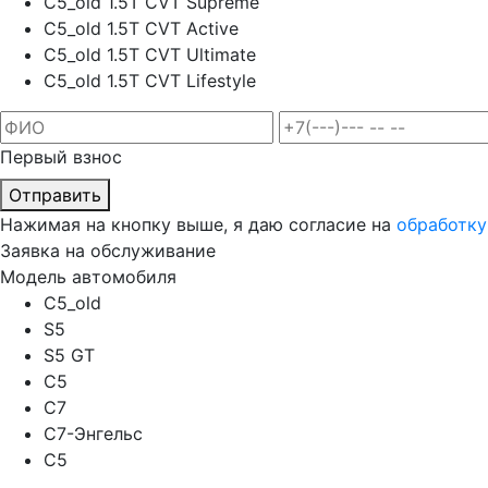
C5_old 1.5T CVT Supreme
C5_old 1.5T CVT Active
C5_old 1.5T CVT Ultimate
C5_old 1.5T CVT Lifestyle
Первый взнос
Отправить
Нажимая на кнопку выше, я даю согласие на
обработку
Заявка на обслуживание
Модель автомобиля
C5_old
S5
S5 GT
C5
C7
C7-Энгельс
C5