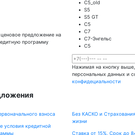
C5_old
S5
S5 GT
C5
C7
 ценовое предложение на
C7-Энгельс
редитную программу
C5
Нажимая на кнопку выше,
персональных данных и 
конфидециальности
дложения
ервоначального взноса
Без КАСКО и Страховани
жизни
е условия кредитной
раммы
Ставка от 15%. Срок до 8