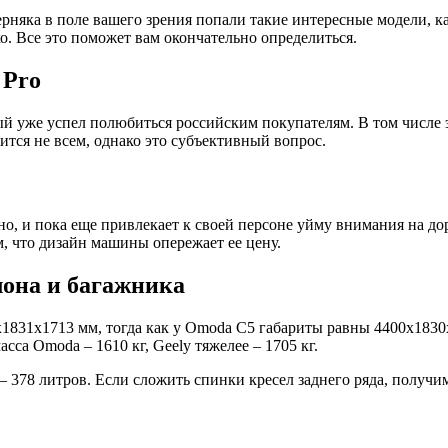
рняка в поле вашего зрения попали такие интересные модели, ка
о. Все это поможет вам окончательно определиться.
 Pro
ый уже успел полюбиться российским покупателям. В том числе
тся не всем, однако это субъективный вопрос.
о, и пока еще привлекает к своей персоне уйму внимания на дор
м, что дизайн машины опережает ее цену.
лона и багажника
1831х1713 мм, тогда как у Omoda C5 габариты равны 4400х1830х
сса Omoda – 1610 кг, Geely тяжелее – 1705 кг.
 378 литров. Если сложить спинки кресел заднего ряда, получи