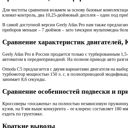
Для чистоты сравнения возьмем за основу базовые комплектац
климат-контроль, два 10,25-дюймовый дисплея – один под при
В самой доступной версии Geely Atlas Pro нам также предлага
приборов меньше – 7 дюймов – зато тачскрин мультимедиа боль
Сравнение характеристик двигателей, 
Geely Atlas Pro в России продается только с турбированным 1
автоматом в переднеприводной. На полном приводе авто разгоня
Omoda C5 предлагается с двумя вариантами двигателя на выбор
турбомотор мощностью 150 л. с. в полноприводной модификации
занимает 8,6 секунды.
Сравнение особенностей подвески и пр
Кроссоверы «посажены» на полностью независимую пружинную п
кузов, на 9 мм выше конкурента – ее клиренс составляет 180 мм
ездить по грунтовке.
Краткие выводы