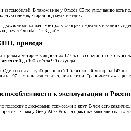
ии автомобилей. В таком виде у Omoda C5 по умолчанию есть по
борную панель, второй под мультимедиа.
ют двухзонный климат-контроль, обогрев передних и задних сиде
ше, чем у Omoda – 12,3 дюйма.
КПП, привода
,5-литровым мотором мощностью 177 л. с. в сочетании с 7-ступ
ется от 0 до 100 км/ч за 9,9 секунды.
. Один из них – турбированный 1,5-литровый мотор на 147 л. с.
 и 197 л. с. в переднеприводной версии. Трансмиссия – вариато
испособленности к эксплуатации в Росси
одвеску с дисковыми тормозами в круг. В чем есть различие, 
 против 171 мм у Geely Atlas Pro. На практике выясняется, что и