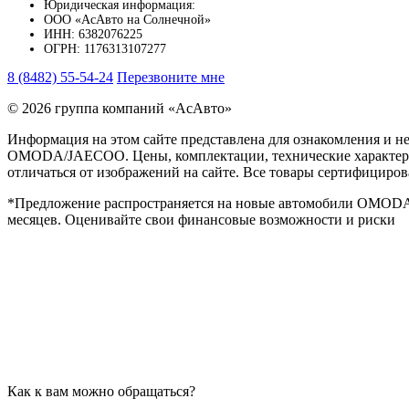
Юридическая информация:
ООО «АсАвто на Солнечной»
ИНН: 6382076225
ОГРН: 1176313107277
8 (8482) 55-54-24
Перезвоните мне
© 2026 группа компаний «‎АсАвто»
Информация на этом сайте представлена для ознакомления и н
OMODA/JAECOO. Цены, комплектации, технические характерист
отличаться от изображений на сайте. Все товары сертифициро
*Предложение распространяется на новые автомобили OMODA по
месяцев. Оценивайте свои финансовые возможности и риски
Как к вам можно обращаться?