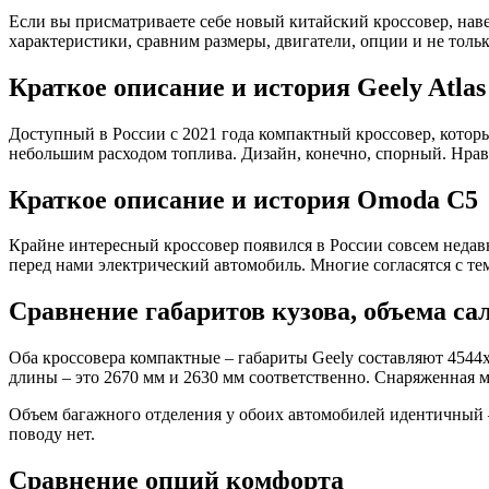
Если вы присматриваете себе новый китайский кроссовер, наве
характеристики, сравним размеры, двигатели, опции и не тольк
Краткое описание и история Geely Atlas
Доступный в России с 2021 года компактный кроссовер, котор
небольшим расходом топлива. Дизайн, конечно, спорный. Нрави
Краткое описание и история Omoda C5
Крайне интересный кроссовер появился в России совсем недавн
перед нами электрический автомобиль. Многие согласятся с те
Сравнение габаритов кузова, объема са
Оба кроссовера компактные – габариты Geely составляют 4544х
длины – это 2670 мм и 2630 мм соответственно. Снаряженная ма
Объем багажного отделения у обоих автомобилей идентичный –
поводу нет.
Сравнение опций комфорта