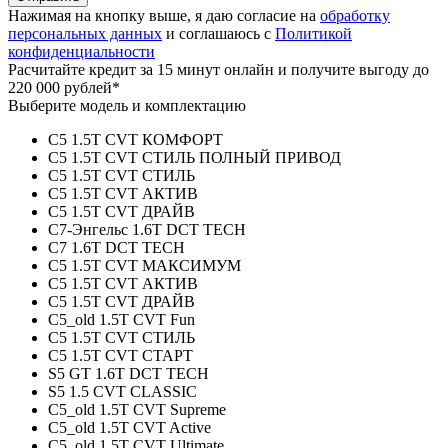
Нажимая на кнопку выше, я даю согласие на
обработку
персональных данных
и соглашаюсь с
Политикой
конфиденциальности
Расчитайте кредит за 15 минут онлайн и получите выгоду до
220 000 рублей*
Выберите модель и комплектацию
C5 1.5T CVT КОМФОРТ
C5 1.5T CVT СТИЛЬ ПОЛНЫЙ ПРИВОД
C5 1.5T CVT СТИЛЬ
C5 1.5T CVT АКТИВ
C5 1.5T CVT ДРАЙВ
C7-Энгельс 1.6T DCT TECH
C7 1.6T DCT TECH
C5 1.5T CVT МАКСИМУМ
C5 1.5T CVT АКТИВ
C5 1.5T CVT ДРАЙВ
C5_old 1.5T CVT Fun
C5 1.5T CVT СТИЛЬ
C5 1.5T CVT СТАРТ
S5 GT 1.6T DCT TECH
S5 1.5 CVT CLASSIC
C5_old 1.5T CVT Supreme
C5_old 1.5T CVT Active
C5_old 1.5T CVT Ultimate