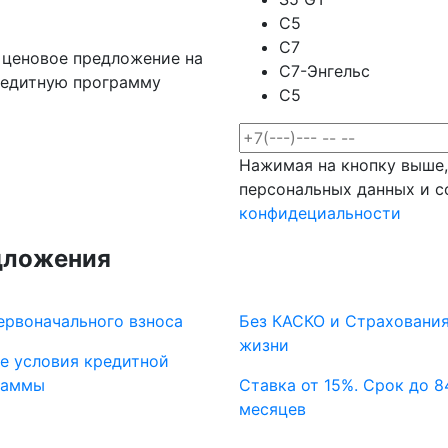
C5
C7
 ценовое предложение на
C7-Энгельс
редитную программу
C5
Нажимая на кнопку выше,
персональных данных и 
конфидециальности
дложения
ервоначального взноса
Без КАСКО и Страховани
жизни
е условия кредитной
раммы
Ставка от 15%. Срок до 8
месяцев