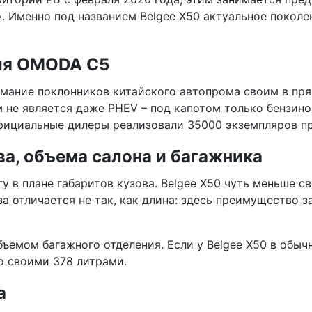
». Именно под названием Belgee X50 актуальное поколе
рия OMODA C5
мание поклонников китайского автопрома своим в пр
м не является даже PHEV – под капотом только бензин
 официальные дилеры реализовали 35000 экземпляров пр
ва, объема салона и багажника
у в плане габаритов кузова. Belgee X50 чуть меньше 
а отличается не так, как длина: здесь преимущество з
бъемом багажного отделения. Если у Belgee X50 в обы
о своими 378 литрами.
а