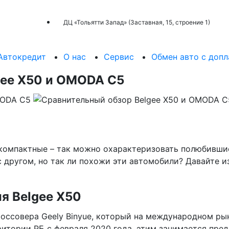
ДЦ «Тольятти Запад» (Заставная, 15, строение 1)
Автокредит
О наc
Сервис
Обмен авто с допл
gee X50 и OMODA C5
компактные – так можно охарактеризовать полюбившие
 другом, но так ли похожи эти автомобили? Давайте 
ия Belgee X50
кроссовера Geely Binyue, который на международном ры
ритории РБ с февраля 2020 года, этим занимается пре