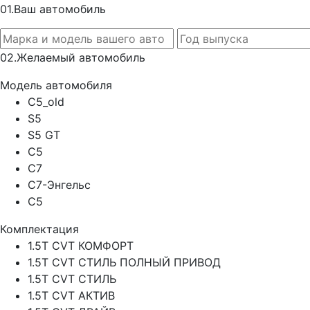
0
1.
Ваш автомобиль
0
2.
Желаемый автомобиль
Модель автомобиля
C5_old
S5
S5 GT
C5
C7
C7-Энгельс
C5
Комплектация
1.5T CVT КОМФОРТ
1.5T CVT СТИЛЬ ПОЛНЫЙ ПРИВОД
1.5T CVT СТИЛЬ
1.5T CVT АКТИВ