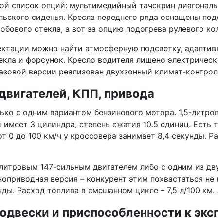
ой список опций: мультимедийный тачскрин диагональ
льского сиденья. Кресла переднего ряда оснащены под
обового стекла, а вот за опцию подогрева рулевого ко
ктации можно найти атмосферную подсветку, адаптивн
екла и форсунок. Кресло водителя лишено электрическ
базовой версии реализован двухзонный климат-контрол
двигателей, КПП, привода
ько с одним вариантом бензинового мотора. 1,5-литро
имеет 3 цилиндра, степень сжатия 10.5 единиц. Есть 
т 0 до 100 км/ч у кроссовера занимает 8,4 секунды. Р
итровым 147-сильным двигателем либо с одним из двух 
лноприводная версия – конкурент этим похвастаться не
унды. Расход топлива в смешанном цикле – 7,5 л/100 км
одвески и приспособленности к экс