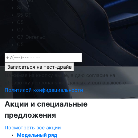
C5_old
S5
S5 GT
C5
C7
C7-Энгельс
C5
Записаться на тест-драйв
Нажимая на кнопку выше, я даю согласие на
обработку персональных данных и соглашаюсь с
Политикой конфидециальности
Акции и специальные
предложения
Посмотреть все акции
Модельный ряд