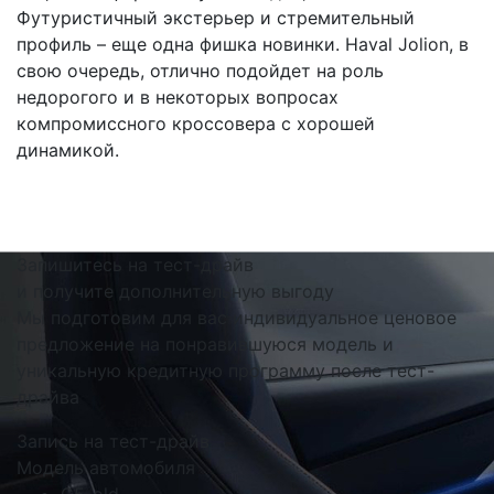
Футуристичный экстерьер и стремительный
профиль – еще одна фишка новинки. Haval Jolion, в
свою очередь, отлично подойдет на роль
недорогого и в некоторых вопросах
компромиссного кроссовера с хорошей
динамикой.
Запишитесь на тест-драйв
и получите дополнительную выгоду
Мы подготовим для вас индивидуальное ценовое
предложение на понравившуюся модель и
уникальную кредитную программу после тест-
драйва
Запись на тест-драйв
Модель автомобиля